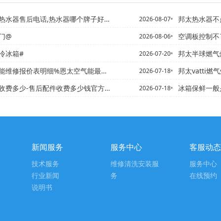
售后电话,热水器哪个牌子好|邦太得亿热水器放不出热水还响
邦太热水器不点火是
2026-08-07
门@
空调板控制不了
2026-08-06
冷冰箱#
邦太半球燃气灶打
2026-07-20
能维修报价表明细%恩太空气能最新发布
邦太vatti燃气灶一个
2026-07-18
收费多少-售后配件收费多少钱官方提供
冰箱保鲜一般是多少度@
2026-07-18
新闻服务
服务中心
客服动态
技术服务
维修清洗安装服
服务中心
行业新闻
务
在线预约
说明书