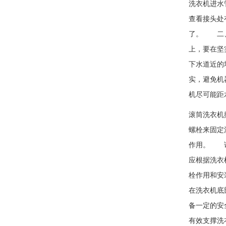
洗衣机进水
查看接头处
了。 二、
上，要在坚
下水道近的
实，避免机
机尽可能距
滚筒洗衣机
螺栓来固定
作用。 详
应根据洗衣
栓作用和安
在洗衣机底
备一定的安
有效支撑洗