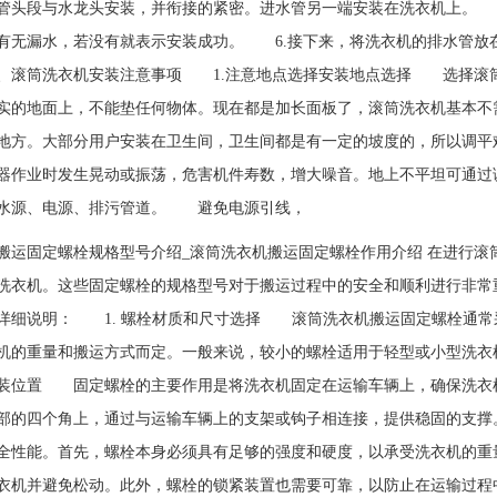
管头段与水龙头安装，并衔接的紧密。进水管另一端安装在洗衣机上。 
有无漏水，若没有就表示安装成功。 6.接下来，将洗衣机的排水管放
滚筒洗衣机安装注意事项 1.注意地点选择安装地点选择 选择滚筒
实的地面上，不能垫任何物体。现在都是加长面板了，滚筒洗衣机基本不
地方。大部分用户安装在卫生间，卫生间都是有一定的坡度的，所以调
器作业时发生晃动或振荡，危害机件寿数，增大噪音。地上不平坦可通过
水源、电源、排污管道。 避免电源引线，
搬运固定螺栓规格型号介绍_滚筒洗衣机搬运固定螺栓作用介绍 在进行
洗衣机。这些固定螺栓的规格型号对于搬运过程中的安全和顺利进行非常
细说明： 1. 螺栓材质和尺寸选择 滚筒洗衣机搬运固定螺栓通常
机的重量和搬运方式而定。一般来说，较小的螺栓适用于轻型或小型洗衣
装位置 固定螺栓的主要作用是将洗衣机固定在运输车辆上，确保洗衣
部的四个角上，通过与运输车辆上的支架或钩子相连接，提供稳固的支撑
全性能。首先，螺栓本身必须具有足够的强度和硬度，以承受洗衣机的重
衣机并避免松动。此外，螺栓的锁紧装置也需要可靠，以防止在运输过程