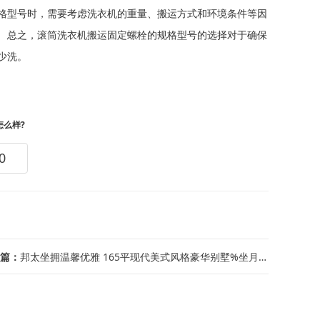
格型号时，需要考虑洗衣机的重量、搬运方式和环境条件等因
 总之，滚筒洗衣机搬运固定螺栓的规格型号的选择对于确保
少洗。
怎么样?
0
篇：
邦太坐拥温馨优雅 165平现代美式风格豪华别墅%坐月子，为什么提倡42天？