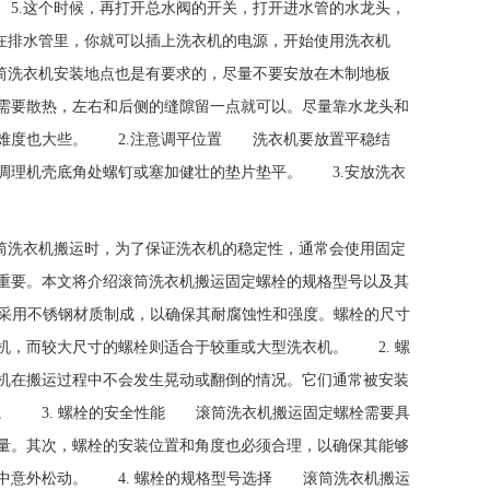
5.这个时候，再打开总水阀的开关，打开进水管的水龙头，
在排水管里，你就可以插上洗衣机的电源，开始使用洗衣机
洗衣机安装地点也是有要求的，尽量不要安放在木制地板
需要散热，左右和后侧的缝隙留一点就可以。尽量靠水龙头和
平难度也大些。 2.注意调平位置 洗衣机要放置平稳结
调理机壳底角处螺钉或塞加健壮的垫片垫平。 3.安放洗衣
滚筒洗衣机搬运时，为了保证洗衣机的稳定性，通常会使用固定
重要。本文将介绍滚筒洗衣机搬运固定螺栓的规格型号以及其
采用不锈钢材质制成，以确保其耐腐蚀性和强度。螺栓的尺寸
机，而较大尺寸的螺栓则适合于较重或大型洗衣机。 2. 螺
机在搬运过程中不会发生晃动或翻倒的情况。它们通常被安装
。 3. 螺栓的安全性能 滚筒洗衣机搬运固定螺栓需要具
量。其次，螺栓的安装位置和角度也必须合理，以确保其能够
中意外松动。 4. 螺栓的规格型号选择 滚筒洗衣机搬运