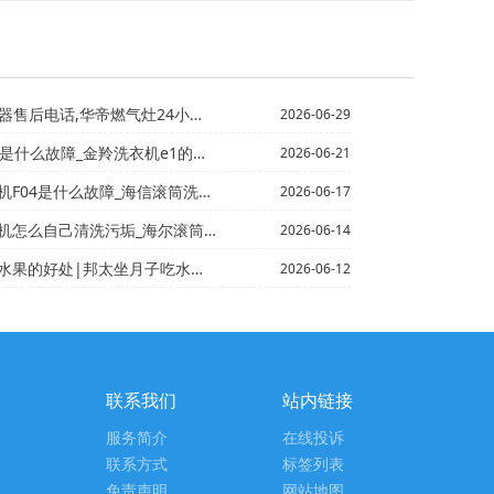
,华帝燃气灶24小时服务热线电话{邦太vatti热水...
2026-06-29
羚洗衣机e1的含义及解决方法@金羚洗衣机不甩干的原因...
2026-06-21
障_海信滚筒洗衣机F04故障分析】海信滚筒洗衣机F0...
2026-06-17
污垢_海尔滚筒洗衣机清洗污垢方法/海尔滚筒洗衣液放哪个...
2026-06-14
的好处|邦太坐月子吃水果的注意事项
2026-06-12
联系我们
站内链接
服务简介
在线投诉
联系方式
标签列表
免责声明
网站地图