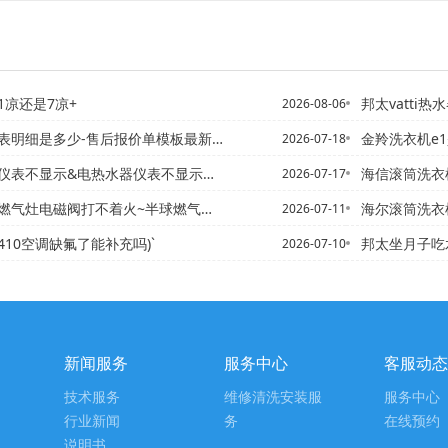
1凉还是7凉+
邦太vatti热水器售后电话
2026-08-06
明细是多少-售后报价单模板最新的标准
金羚洗衣机e1是什么故障_金
2026-07-18
表不显示&电热水器仪表不显示怎么回事
海信滚筒洗衣机F04是什么故
2026-07-17
灶电磁阀打不着火~半球燃气灶热水器打不着火
海尔滚筒洗衣机怎么自己清洗
2026-07-11
(410空调缺氟了能补充吗)`
邦太坐月子吃水果
2026-07-10
新闻服务
服务中心
客服动态
技术服务
维修清洗安装服
服务中心
行业新闻
务
在线预约
说明书